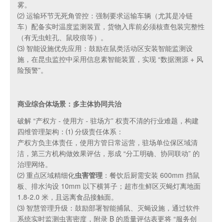
雾。
⑵ 运输环节无死角管控：强制要求运输车辆（尤其是冷链
车）配备实时温度监测装置，货物入库前必须核查包装完整性
（有无虫蛀孔、鼠咬痕等）。
⑶ 智能设施优先应用：鼓励在鼠类活动区安装智能监测设
施，在昆虫监控中采用信息素智能装置，实现 “数据溯源 + 风
险预警”。
商业综合体场景：多主体协同共治
破解 “产权方 - 使用方 - 驻场方” 权责不清的行业难题，构建
四维管理架构：⑴ 分级责任体系：
产权方负主体责任，使用方管日常运营，驻场单位保区域清
洁，第三方机构做效果评估，形成 “分工明确、协同联动” 的
治理网络。
⑵ 重点区域精细化
虫害管理
：餐饮后厨需安装 600mm 挡鼠
板、排水沟设 10mm 以下横箅子；超市生鲜区灭蝇灯离地面
1.8-2.0 米，且远离食品接触面。
⑶ 智慧管理升级：鼓励部署智能捕鼠、灭蝇设施，通过软件
系统实时监测虫害密度，附录 B 的质量评估表更将 “服务创