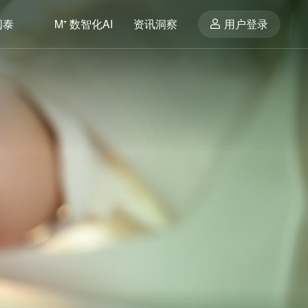
闽泰
M⁺ 数智化AI
资讯洞察
用户登录