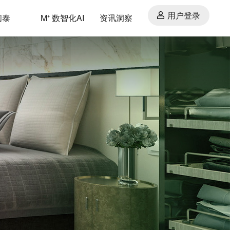
用户登录
闽泰
M⁺ 数智化AI
资讯洞察