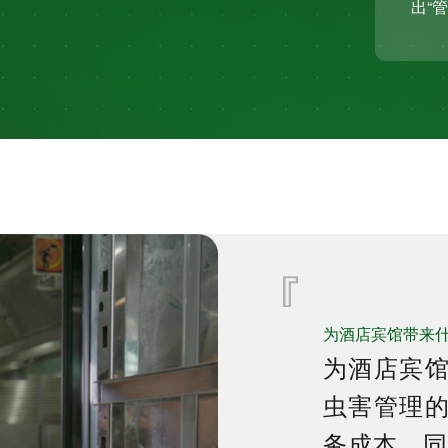
出“
为酒店宾馆带来
为酒店宾
虫害管理
务成本，同