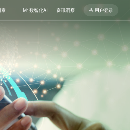
闽泰
M⁺ 数智化AI
资讯洞察
用户登录