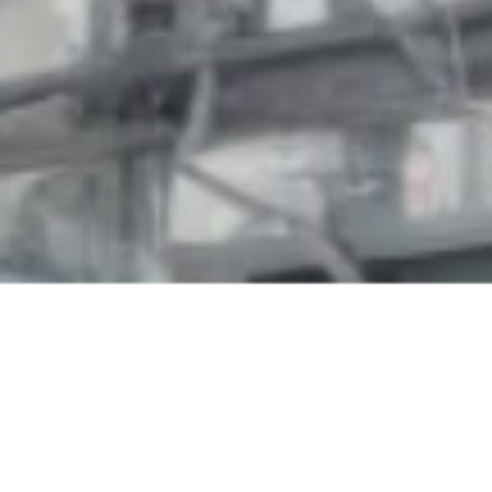
更专业的
虫害管理服务运营商
04
创新
"精"
业