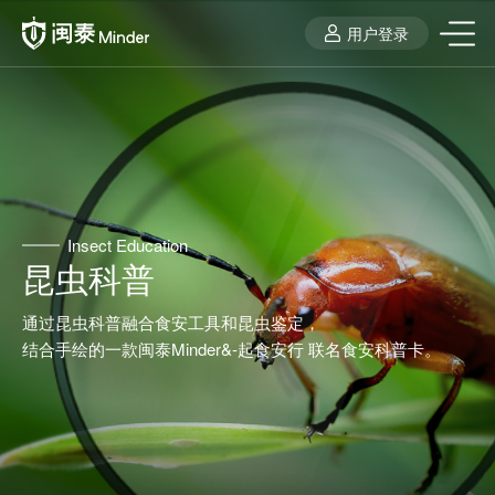
用户登录
Insect Education
昆虫科普
通过昆虫科普融合食安工具和昆虫鉴定，
结合手绘的一款闽泰Minder&-起食安行 联名食安科普卡。