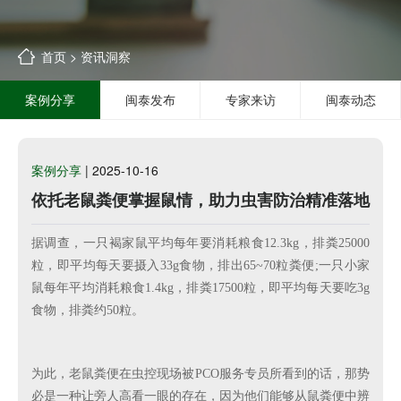
首页
>
资讯洞察
案例分享
闽泰发布
专家来访
闽泰动态
案例分享
| 2025-10-16
依托老鼠粪便掌握鼠情，助力虫害防治精准落地
据调查，一只褐家鼠平均每年要消耗粮食
12.3kg，排粪25000
粒，即平均每天要摄入33g食物，排出65~70粒粪便;一只小家
鼠每年平均消耗粮食1.4kg，排粪17500粒，即平均每天要吃3g
食物，排粪约50粒。
为此，老鼠粪便在虫控现场被PCO服务专员所看到的话，那势
必是一种让旁人高看一眼的存在，因为他们能够从鼠粪便中辨