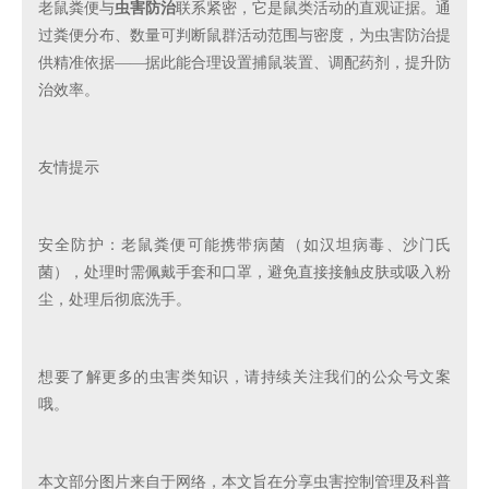
老鼠粪便与
虫害防治
联系紧密，它是鼠类活动的直观证据。通
过粪便分布、数量可判断鼠群活动范围与密度，为虫害防治提
供精准依据
——据此能合理设置捕鼠装置、调配药剂，提升防
治效率。
友情提示
安全防护：老鼠粪便可能携带病菌（如汉坦病毒、沙门氏
菌），处理时需佩戴手套和口罩，避免直接接触皮肤或吸入粉
尘，处理后彻底洗手。
想要了解更多的虫害类知识，请持续关注我们的公众号文案
哦。
本文部分图片来自于网络，本文旨在分享虫害控制管理及科普