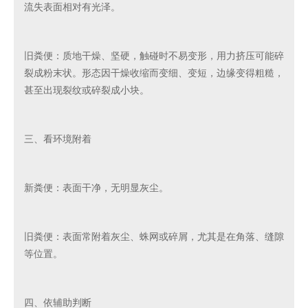
流失表面相对有光泽。
旧粪便：质地干燥、坚硬，触碰时不易变形，用力挤压可能碎
裂成粉末状。形态因干燥收缩而变细、变短，边缘变得粗糙，
甚至出现裂纹或碎裂成小块。
三、看环境附着
新粪便：表面干净，无明显灰尘。
旧粪便：表面常附着灰尘、蛛网或碎屑，尤其是在角落、缝隙
等位置。
四、依辅助判断