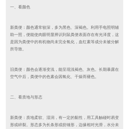
一、看颜色
新粪便：颜色通常较深，多为黑色、深褐色。利用手电照明辅
助一照，便能使肉眼明显辨识到鼠粪便表面存在有光泽度，这
是因为粪便中的有机物尚未完全氧化，血红素等成分未被分解
所导致。
旧粪便：颜色会逐渐变浅，能呈现浅褐色、灰色。长期暴露在
空气中后，粪便中的色素会因氧化、干燥而褪色。
二、看质地与形态
新粪便：质地柔软、湿润，有一定的黏性，用工具触碰时易变
形或碎裂。形态多为长条形或纺锤形，边缘相对光滑，水分未